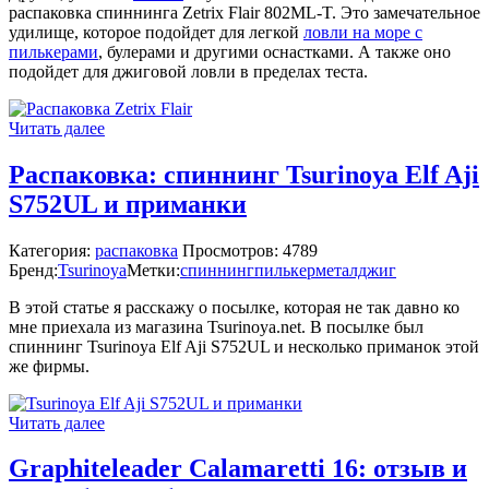
распаковка спиннинга Zetrix Flair 802ML-T. Это замечательное
удилище, которое подойдет для легкой
ловли на море с
пилькерами
, булерами и другими оснастками. А также оно
подойдет для джиговой ловли в пределах теста.
Читать далее
Распаковка: спиннинг Tsurinoya Elf Aji
S752UL и приманки
Категория:
распаковка
Просмотров: 4789
Бренд:
Tsurinoya
Метки:
спиннинг
пилькер
металджиг
В этой статье я расскажу о посылке, которая не так давно ко
мне приехала из магазина Tsurinoya.net. В посылке был
спиннинг Tsurinoya Elf Aji S752UL и несколько приманок этой
же фирмы.
Читать далее
Graphiteleader Calamaretti 16: отзыв и