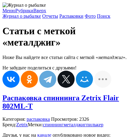
Меню
Рубрики
Вверх
Журнал о рыбалке
Отчеты
Распаковки
Фото
Поиск
Статьи с меткой
«металджиг»
Ниже Вы найдете все статьи сайта с меткой «
металджиг
».
Не забудьте поделиться с друзьями!
Распаковка спиннинга Zetrix Flair
802ML-T
Категория:
распаковка
Просмотров: 2326
Бренд:
Zetrix
Метки:
спиннинг
металджиг
пилькер
Друзья, у нас на
канале
опубликовано новое видео: