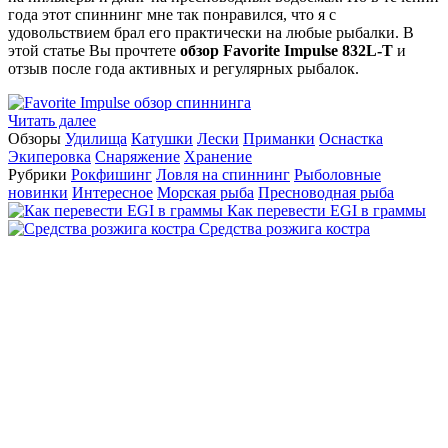
года этот спиннинг мне так понравился, что я с
удовольствием брал его практически на любые рыбалки. В
этой статье Вы прочтете
обзор Favorite Impulse 832L-T
и
отзыв после года активных и регулярных рыбалок.
Читать далее
Обзоры
Удилища
Катушки
Лески
Приманки
Оснастка
Экиперовка
Снаряжение
Хранение
Рубрики
Рокфишинг
Ловля на спиннинг
Рыболовные
новинки
Интересное
Морская рыба
Пресноводная рыба
Как перевести EGI в граммы
Средства розжига костра