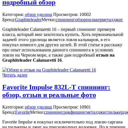
подробный обзор
Категория:
обзор удилищ
Просмотров: 10002
Бренд:
Graphiteleader
Метки:
спиннинг
обзор
пилькер
металджиг
Graphiteleader Calamaretti 16 – первый спиннинг премиум
класса, который мне захотелось купить. Хоть первоначальной
задачей этого удилища является ловля кальмаров, я его
покупал немного для других целей. В этой статье я расскажу
про опыт использования данного спиннинга в условиях
ловли на Черном море, а также дам подробный
отзыв на
Graphiteleader Calamaretti 16
.
Читать далее
Favorite Impulse 832L-T спиннинг:
обзор, отзыв и реальные фото
Категория:
обзор удилищ
Просмотров: 10901
Бренд:
Favorite
Метки:
спиннинг
рокфишинг
металджиг
пилькер
д
Favorite Impulse я покупал исключительно под ловлю саргана
на пилькеры и джиг на пресноводных водоемах. Но в течении