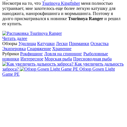
Несмотря на то, что
Tsurinoya Kingfisher
меня полностью
устраивает, мне захотелось еще более легкую катушку для
наноджига, нанорокфишинга и мормышинга. Поэтому я
долго присматривался к новинке
Tsurinoya Ranger
и решил
ее купить.
Читать далее
Обзоры
Удилища
Катушки
Лески
Приманки
Оснастка
Экиперовка
Снаряжение
Хранение
Рубрики
Рокфишинг
Ловля на спиннинг
Рыболовные
новинки
Интересное
Морская рыба
Пресноводная рыба
Как увеличить дальность
заброса?
Обзор Gosen Light
Game PE