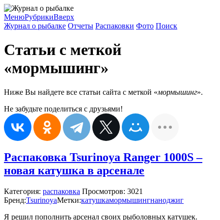
Меню
Рубрики
Вверх
Журнал о рыбалке
Отчеты
Распаковки
Фото
Поиск
Статьи с меткой
«мормышинг»
Ниже Вы найдете все статьи сайта с меткой «
мормышинг
».
Не забудьте поделиться с друзьями!
Распаковка Tsurinoya Ranger 1000S –
новая катушка в арсенале
Категория:
распаковка
Просмотров: 3021
Бренд:
Tsurinoya
Метки:
катушка
мормышинг
наноджиг
Я решил пополнить арсенал своих рыболовных катушек.