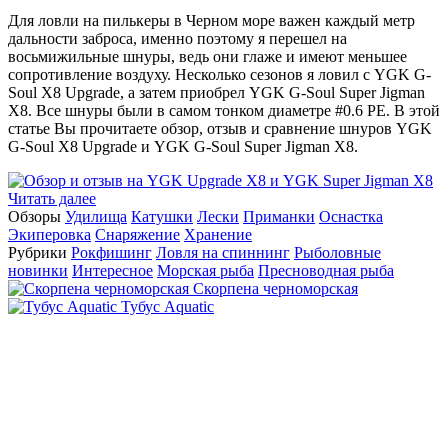
Для ловли на пилькеры в Черном море важен каждый метр
дальности заброса, именно поэтому я перешел на
восьмижильные шнуры, ведь они глаже и имеют меньшее
сопротивление воздуху. Несколько сезонов я ловил с YGK G-
Soul X8 Upgrade, а затем приобрел YGK G-Soul Super Jigman
X8. Все шнуры были в самом тонком диаметре #0.6 PE. В этой
статье Вы прочитаете обзор, отзыв и сравнение шнуров YGK
G-Soul X8 Upgrade и YGK G-Soul Super Jigman X8.
Читать далее
Обзоры
Удилища
Катушки
Лески
Приманки
Оснастка
Экиперовка
Снаряжение
Хранение
Рубрики
Рокфишинг
Ловля на спиннинг
Рыболовные
новинки
Интересное
Морская рыба
Пресноводная рыба
Скорпена черноморская
Тубус Aquatic