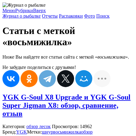
Меню
Рубрики
Вверх
Журнал о рыбалке
Отчеты
Распаковки
Фото
Поиск
Статьи с меткой
«восьмижилка»
Ниже Вы найдете все статьи сайта с меткой «
восьмижилка
».
Не забудьте поделиться с друзьями!
YGK G-Soul X8 Upgrade и YGK G-Soul
Super Jigman X8: обзор, сравнение,
отзыв
Категория:
обзор лесок
Просмотров: 14962
Бренд:
YGK
Метки:
шнур
восьмижилка
обзор