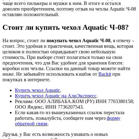
чаще всего пилькеры и мушки к ним. В итоге я остался
доволен приобретением, поэтому отзыв на чехлы Aquatic Ч-08
оставляю положительный.
Стоит ли купить чехол Aquatic Ч-08?
На вопрос, стоит ли
покупать чехол Aquatic Ч-08
, я отвечу –
стоит. Это удобная и практичная, качественная вещь, которая
целиком и полностью оправдывает свою небольшую
стоимость. При выборе стоит полагаться только на свои
предпочтения, что для Вас удобнее для хранения блесен:
коробки или чехлы. Ссылки на данный товар можете найти
ниже. Не забывайте использовать кэшбэк от
Backit
при
покупках в интернете.
Купить чехол Aquatic
.
Купить чехол Aquatic на АлиЭкспресс
.
Реклама: ООО АЛИБАБА.КОМ (РУ) ИНН 7703380158;
ООО Яндекс, ИНН 7736207543.
Если какая-то из вышеуказанных ссылок перестала
работать, пожалуйста, сообщите нам через
форму
обратной связи
.
Друзья, у Вас есть возможность узнавать о новых