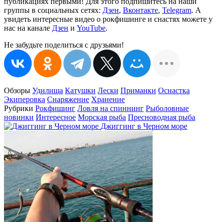
публикациях первыми! Для этого подпишитесь на наши
группы в социальных сетях:
Дзен
,
Вконтакте
,
Telegram
. А
увидеть интересные видео о рокфишинге и снастях можете у
нас на канале
Дзен
и
YouTube
.
Не забудьте поделиться с друзьями!
Обзоры
Удилища
Катушки
Лески
Приманки
Оснастка
Экиперовка
Снаряжение
Хранение
Рубрики
Рокфишинг
Ловля на спиннинг
Рыболовные
новинки
Интересное
Морская рыба
Пресноводная рыба
Джиггинг в Черном море