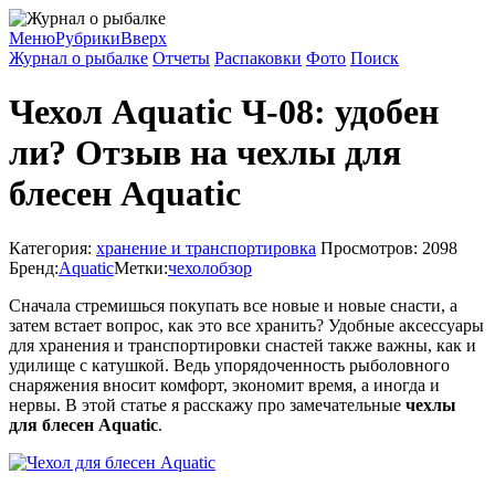
Меню
Рубрики
Вверх
Журнал о рыбалке
Отчеты
Распаковки
Фото
Поиск
Чехол Aquatic Ч-08: удобен
ли? Отзыв на чехлы для
блесен Aquatic
Категория:
хранение и транспортировка
Просмотров: 2098
Бренд:
Aquatic
Метки:
чехол
обзор
Сначала стремишься покупать все новые и новые снасти, а
затем встает вопрос, как это все хранить? Удобные аксессуары
для хранения и транспортировки снастей также важны, как и
удилище с катушкой. Ведь упорядоченность рыболовного
снаряжения вносит комфорт, экономит время, а иногда и
нервы. В этой статье я расскажу про замечательные
чехлы
для блесен Aquatic
.